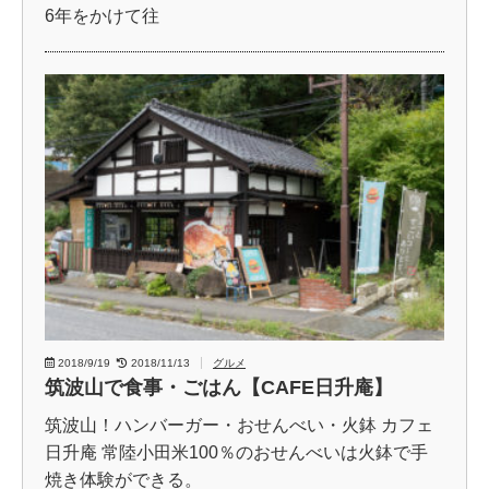
6年をかけて往
2018/9/19
2018/11/13
グルメ
筑波山で食事・ごはん【CAFE日升庵】
筑波山！ハンバーガー・おせんべい・火鉢 カフェ
日升庵 常陸小田米100％のおせんべいは火鉢で手
焼き体験ができる。