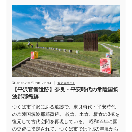
2018/9/19
2018/11/14
観光スポット
【平沢官衙遺跡】奈良・平安時代の常陸国筑
波郡郡衙跡
つくば市平沢にある遺跡で、奈良時代・平安時代
の常陸国筑波郡郡衙跡。 校倉、土倉、板倉の3棟を
復元して古代空間を再現している。 昭和55年に国
の史跡に指定されて、つくば市では平成9年度から