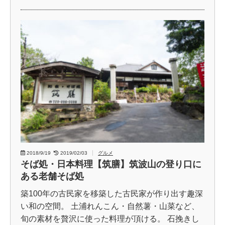
2018/9/19
2019/02/03
グルメ
そば処・日本料理【筑膳】筑波山の登り口に
ある老舗そば処
築100年の古民家を移築した古民家が作り出す趣深
い和の空間。 土浦れんこん・自然薯・山菜など、
旬の素材を贅沢に使った料理が頂ける。 石挽きし