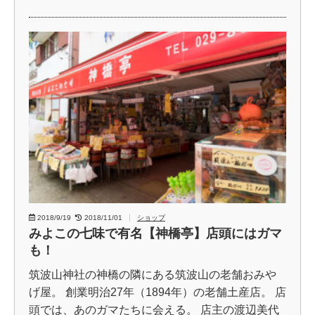
2018/9/19
2018/11/01
ショップ
みよこの七味で有名【神橋亭】店頭にはガマ
も！
筑波山神社の神橋の隣にある筑波山の老舗おみや
げ屋。 創業明治27年（1894年）の老舗土産店。 店
頭では、あのガマたちに会える。 店主の渡辺美代