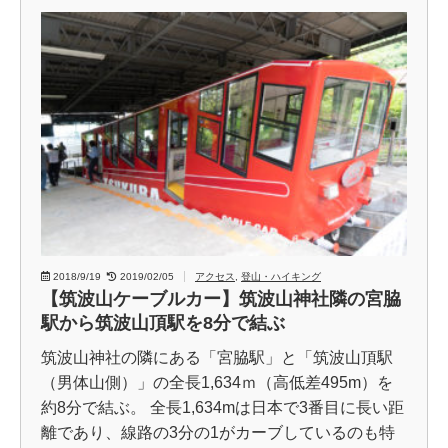
2018/9/19
2019/02/05
アクセス
,
登山・ハイキング
【筑波山ケーブルカー】筑波山神社隣の宮脇
駅から筑波山頂駅を8分で結ぶ
筑波山神社の隣にある「宮脇駅」と「筑波山頂駅
（男体山側）」の全長1,634ｍ（高低差495m）を
約8分で結ぶ。 全長1,634mは日本で3番目に長い距
離であり、線路の3分の1がカーブしているのも特