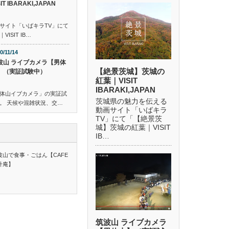
SIT IBARAKI,JAPAN
サイト「いばキラTV」にて
SIT IB…
0/11/14
波山 ライブカメラ【男体
【絶景茨城】茨城の
】（実証試験中）
紅葉｜VISIT
IBARAKI,JAPAN
体山イブカメラ」の実証試
茨城県の魅力を伝える
。 天候や混雑状況、交…
動画サイト「いばキラ
TV」にて「【絶景茨
城】茨城の紅葉｜VISIT
IB…
波山で食事・ごはん【CAFE
升庵】
筑波山 ライブカメラ