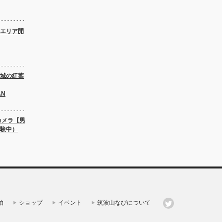
エリア開
城の紅葉
AN
カメラ【男
験中）
泊
ショップ
イベント
筑波山なびについて