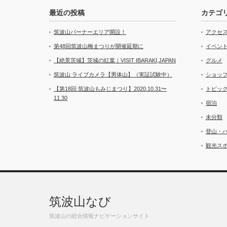
最近の投稿
カテゴ
筑波山バーナーエリア開設！
アクセ
第48回筑波山梅まつりが開催延期に
イベン
【絶景茨城】茨城の紅葉｜VISIT IBARAKI,JAPAN
グルメ
筑波山 ライブカメラ【男体山】（実証試験中）
ショッ
【第18回 筑波山もみじまつり】2020.10.31〜
トピッ
11.30
宿泊
未分類
登山・
観光ス
筑波山なび
筑波山の総合情報ナビゲーションサイト