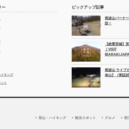
リー
ピックアップ記事
筑波山バーナー
ス
設！
ト
プ
【絶景茨城】茨
｜VISIT
ク
IBARAKI,JAP
筑波山 ライブ
ハイキング
体山】（実証試
ポット
登山・ハイキング
観光スポット
グルメ
宿