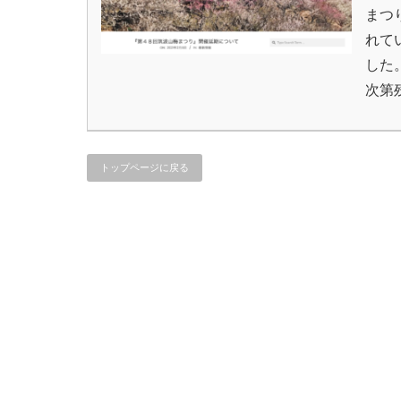
まつ
れて
した
次第
トップページに戻る