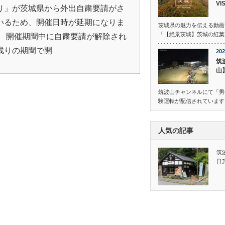
VI
り」が茨城県から外出自粛要請がさ
いるため、開催日時が延期になりま
茨城県の魅力を伝える動画
「【絶景茨城】茨城の紅葉｜VI
。 開催期間中に自粛要請が解除され
残りの期間で開
202
筑
山
筑波山チャンネルにて「男
験運転が配信されています
人気の記事
筑
日