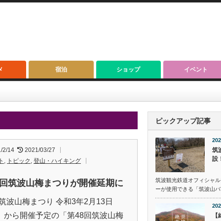
メ
宿泊
ショップ
イベント
ピックアップ記事
202
/2/14
2021/03/27
筑
設
ト
,
トピック
,
登山・ハイキング
筑波観光鉄道オフィシャル
8回筑波山梅まつりが開催延期に
ーが使用できる「筑波山バ
：筑波山梅まつり 令和3年2月13日
202
）から開催予定の「第48回筑波山梅
【