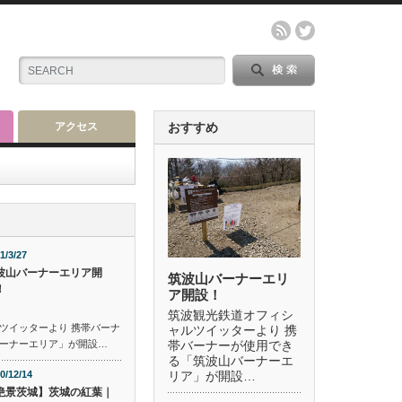
アクセス
おすすめ
1/3/27
波山バーナーエリア開
筑波山バーナーエリ
！
ア開設！
筑波観光鉄道オフィシ
ツイッターより 携帯バーナ
ャルツイッターより 携
ーナーエリア」が開設…
帯バーナーが使用でき
る「筑波山バーナーエ
0/12/14
リア」が開設…
絶景茨城】茨城の紅葉｜