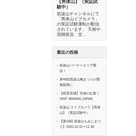
【男体山】（実証試
験中）
筑波山チャンネルにて
「男体山イブカメラ」
の実証試験運転が配信
されています。 天候や
混雑状況、交…
最近の投稿
筑波山バーナーエリア開
設！
第48回筑波山梅まつりが開
催延期に
【絶景茨城】茨城の紅葉｜
VISIT IBARAKI,JAPAN
筑波山 ライブカメラ【男体
山】（実証試験中）
【第18回 筑波山もみじまつ
り】2020.10.31〜11.30